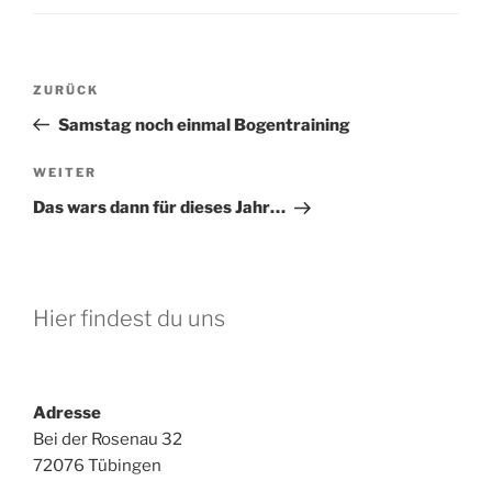
Beitragsnavigation
Vorheriger
ZURÜCK
Beitrag
Samstag noch einmal Bogentraining
Nächster
WEITER
Beitrag
Das wars dann für dieses Jahr…
Hier findest du uns
Adresse
Bei der Rosenau 32
72076 Tübingen