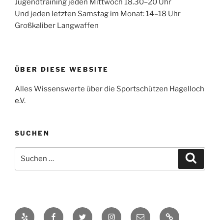
Jugendtraining jeden Mittwoch 18.30–20 Uhr
Und jeden letzten Samstag im Monat: 14–18 Uhr
Großkaliber Langwaffen
ÜBER DIESE WEBSITE
Alles Wissenswerte über die Sportschützen Hagelloch
e.V.
SUCHEN
Suche
Suche
nach:
Yelp
Facebook
Twitter
Instagram
E-
Impressum