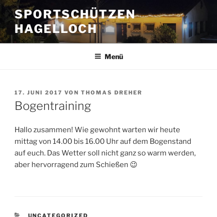
Zum
SPORTSCHÜTZEN
Inhalt
HAGELLOCH
springen
Menü
VERÖFFENTLICHT
17. JUNI 2017
VON
THOMAS DREHER
AM
Bogentraining
Hallo zusammen! Wie gewohnt warten wir heute
mittag von 14.00 bis 16.00 Uhr auf dem Bogenstand
auf euch. Das Wetter soll nicht ganz so warm werden,
aber hervorragend zum Schießen 😉
KATEGORIEN
UNCATEGORIZED