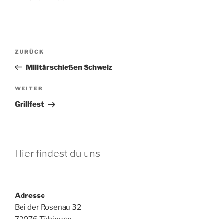
Beitragsnavigation
Vorheriger
ZURÜCK
Beitrag
Militärschießen Schweiz
Nächster
WEITER
Beitrag
Grillfest
Hier findest du uns
Adresse
Bei der Rosenau 32